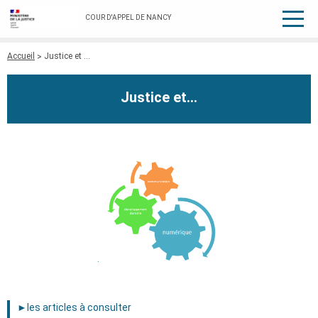
COUR D'APPEL DE NANCY
Fil
Accueil
Justice et ...
d'Ariane
Justice et...
►les articles à consulter