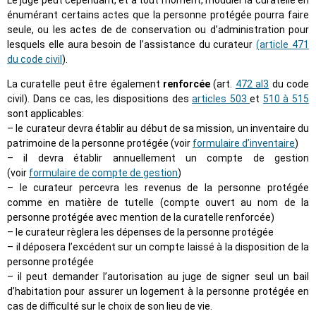
Le juge peut cependant, et à tout moment, moduler la curatelle en
énumérant certains actes que la personne protégée pourra faire
seule, ou les actes de de conservation ou d’administration pour
lesquels elle aura besoin de l’assistance du curateur
(article 471
du code civil
).
La curatelle peut être également
renforcée
(art.
472 al3
du code
civil). Dans ce cas, les dispositions des
articles 503
et
510 à 515
sont applicables:
– le curateur devra établir au début de sa mission, un inventaire du
patrimoine de la personne protégée (voir
formulaire d’inventaire
)
– il devra établir annuellement un compte de gestion
(voir
formulaire de compte de gestion
)
– le curateur percevra les revenus de la personne protégée
comme en matière de tutelle (compte ouvert au nom de la
personne protégée avec mention de la curatelle renforcée)
– le curateur règlera les dépenses de la personne protégée
– il déposera l’excédent sur un compte laissé à la disposition de la
personne protégée
– il peut demander l’autorisation au juge de signer seul un bail
d’habitation pour assurer un logement à la personne protégée en
cas de difficulté sur le choix de son lieu de vie.