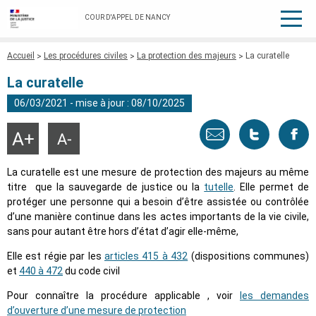
COUR D'APPEL DE NANCY
Fil
Accueil
Les procédures civiles
La protection des majeurs
La curatelle
d'Ariane
La curatelle
06/03/2021 - mise à jour : 08/10/2025
Envoyer
Tweeter
Part
Agrandir
Réduire
la
la
taille
taille
par
cette
sur
du
du
La curatelle est une mesure de protection des majeurs au même
texte
texte
titre que la sauvegarde de justice ou la
tutelle
. Elle permet de
email
page
face
protéger une personne qui a besoin d’être assistée ou contrôlée
d’une manière continue dans les actes importants de la vie civile,
sans pour autant être hors d’état d’agir elle-même,
Elle est régie par les
articles 415 à 432
(dispositions communes)
et
440 à 472
du code civil
Pour connaître la procédure applicable , voir
les demandes
d’ouverture d’une mesure de protection