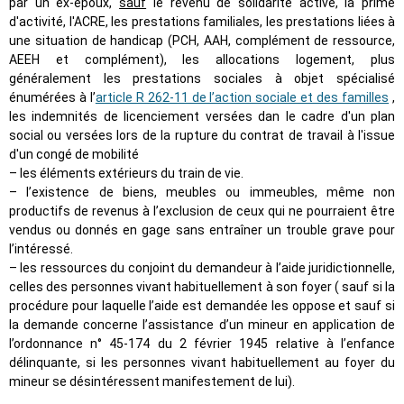
par un ex-époux,
sauf
le revenu de solidarité active, la prime
d'activité, l'ACRE, les prestations familiales, les prestations liées à
une situation de handicap (PCH, AAH, complément de ressource,
AEEH et complément), les allocations logement, plus
généralement les prestations sociales à objet spécialisé
énumérées à l’
article R 262-11 de l’action sociale et des familles
,
les indemnités de licenciement versées dan le cadre d'un plan
social ou versées lors de la rupture du contrat de travail à l'issue
d'un congé de mobilité
– les éléments extérieurs du train de vie.
– l’existence de biens, meubles ou immeubles, même non
productifs de revenus à l’exclusion de ceux qui ne pourraient être
vendus ou donnés en gage sans entraîner un trouble grave pour
l’intéressé.
– les ressources du conjoint du demandeur à l’aide juridictionnelle,
celles des personnes vivant habituellement à son foyer ( sauf si la
procédure pour laquelle l’aide est demandée les oppose et sauf si
la demande concerne l’assistance d’un mineur en application de
l’ordonnance n° 45-174 du 2 février 1945 relative à l’enfance
délinquante, si les personnes vivant habituellement au foyer du
mineur se désintéressent manifestement de lui).