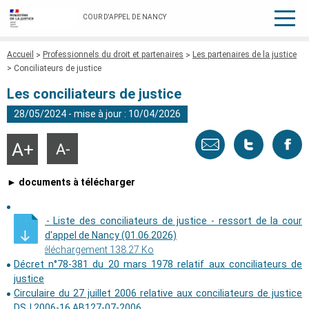
COUR D'APPEL DE NANCY
Fil
Accueil
Professionnels du droit et partenaires
Les partenaires de la justice
d'Ariane
Conciliateurs de justice
Les conciliateurs de justice
28/05/2024 - mise à jour : 10/04/2026
Envoyer
Tweeter
Part
Agrandir
Réduire
la
la
taille
taille
par
cette
sur
du
du
► documents à télécharger
texte
texte
email
page
face
​ ​ - Liste des conciliateurs de justice - ressort de la cour
d'appel de Nancy (01.06.2026)
Téléchargement 138.27 Ko
Décret n°78-381 du 20 mars 1978 relatif aux conciliateurs de
justice
Circulaire du 27 juillet 2006 relative aux conciliateurs de justice
DSJ 2006-16 AB127-07-2006