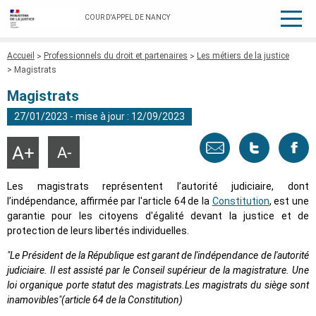
COUR D'APPEL DE NANCY
Fil
Accueil
Professionnels du droit et partenaires
Les métiers de la justice
d'Ariane
Magistrats
Magistrats
27/01/2023 - mise à jour : 12/09/2023
Envoyer
Tweeter
Part
Agrandir
Réduire
la
la
taille
taille
par
cette
sur
du
du
Les magistrats représentent l’autorité judiciaire, dont
texte
texte
l’indépendance, affirmée par l'article 64 de la
Constitution
, est une
email
page
face
garantie pour les citoyens d'égalité devant la justice et de
protection de leurs libertés individuelles.
"Le Président de la République est garant de l'indépendance de l'autorité
judiciaire. Il est assisté par le Conseil supérieur de la magistrature. Une
loi organique porte statut des magistrats.Les magistrats du siège sont
inamovibles"(article 64 de la Constitution)