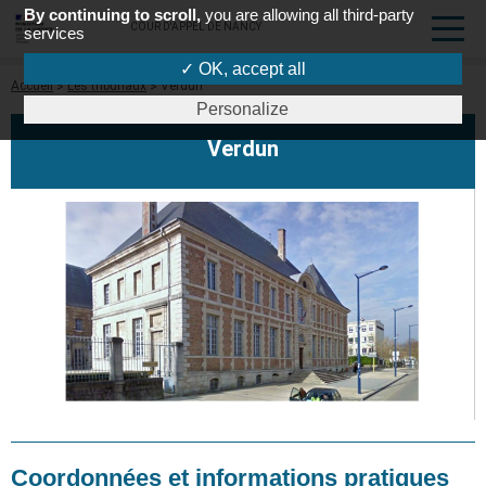
By continuing to scroll,
you are allowing all third-party
COUR D'APPEL DE NANCY
services
✓ OK, accept all
Fil
Accueil
Les tribunaux
Verdun
d'Ariane
Personalize
Verdun
Coordonnées et informations pratiques