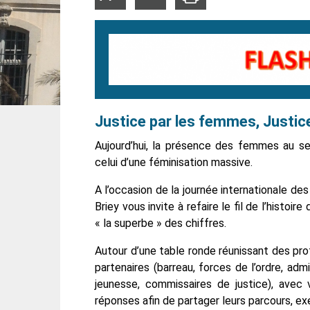
la
la
taille
taille
du
du
texte
texte
Justice par les femmes, Justi
Aujourd’hui, la présence des femmes au se
celui d’une
féminisation massive.
A l’occasion de la journée internationale des
Briey vous invite à refaire le fil de l’histoi
« la superbe » des chiffres.
Autour d’une table ronde réunissant des prof
partenaires (barreau, forces de l’ordre, admin
jeunesse, commissaires de justice),
avec vo
réponses afin de partager leurs parcours, e