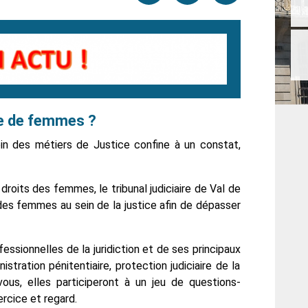
par
cette
sur
email
page
facebook
ce de femmes ?
in des métiers de Justice confine à un constat,
 droits des femmes, le tribunal judiciaire
de Val de
re des femmes au sein de la justice afin de dépasser
essionnelles de la juridiction et de ses principaux
istration pénitentiaire, protection judiciaire de la
us, elles participeront à un jeu de questions-
xercice et
regard
.