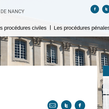
Suivez-no
S
 DE NANCY
s procédures civiles
Les procédures pénale
Envoyer
Tweeter
Partager