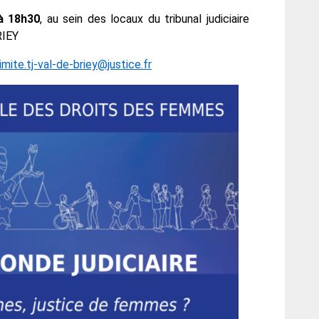
à 18h30
, au sein des locaux du tribunal judiciaire
RIEY
imite.tj-val-de-briey@justice.fr