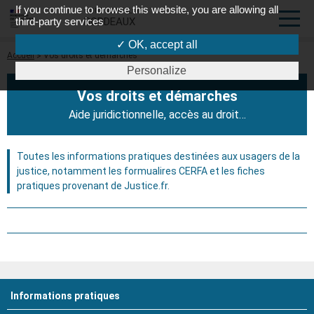
If you continue to browse this website, you are allowing all
COUR D'APPEL DE
third-party services
BORDEAUX
✓ OK, accept all
Fil
Accueil
Vos droits et démarches
d'Ariane
Personalize
Vos droits et démarches
Aide juridictionnelle, accès au droit…
Toutes les informations pratiques destinées aux usagers de la
justice, notamment les formualires CERFA et les fiches
pratiques provenant de Justice.fr.
Informations pratiques