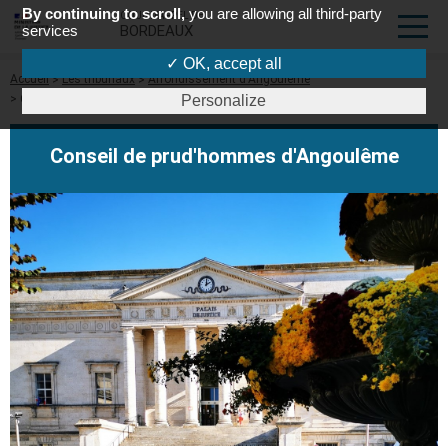
By continuing to scroll,
you are allowing all third-party
COUR D'APPEL DE
services
BORDEAUX
✓ OK, accept all
Fil
Accueil
Les tribunaux
Arrondissement d'Angoulême
d'Ariane
Conseil de prud'hommes d'Angoulême
Personalize
Conseil de prud'hommes d'Angoulême