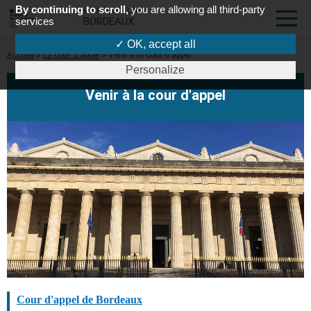
By continuing to scroll,
you are allowing all third-party
COUR D'APPEL DE
services
BORDEAUX
✓ OK, accept all
Fil
Accueil
La cour d'appel
Venir à la cour d'appel
d'Ariane
Personalize
Venir à la cour d'appel
Cour d'appel de Bordeaux