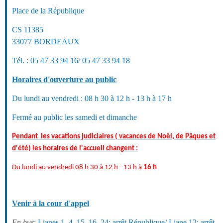
Place de la République
CS 11385
33077 BORDEAUX
Tél. :
05 47 33 94 16/ 05 47 33 94 18
Horaires d'ouverture au public
Du lundi au vendredi : 08 h 30 à 12 h - 13 h à 17 h
Fermé au public les samedi et dimanche
Pendant les vacations judiciaires ( vacances de Noêl, de Pâques et
d'été) les horaires de l'accueil changent :
Du lundi au vendredi 08 h 30 à 12 h - 13 h à
16 h
Venir à la cour d'appel
En bus
: Lianes 1, 4, 15, 16, 24: arrêt République/ Liane 12: arrêt