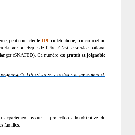
ême, peut contacter le
119
par téléphone, par courriel ou
en danger ou risque de l’être. C’est le service national
en danger (SNATED). Ce numéro est
gratuit et joignable
es.gouv.fr/le-119-est-un-service-dedie-la-prevention-et-
9
 département assure la protection administrative du
s familles.