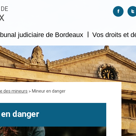
 DE
Suivez-no
S
X
ibunal judiciaire de Bordeaux
Vos droits et 
ce des mineurs
Mineur en danger
 en danger