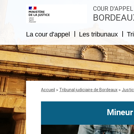
COUR D'APPEL
BORDEAU
La cour d'appel
Les tribunaux
Tr
Fil
Accueil
Tribunal judiciaire de Bordeaux
Justi
d'Ariane
Mineur