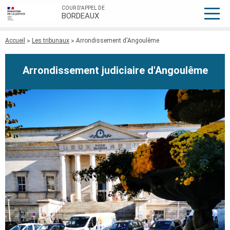
COUR D'APPEL DE
BORDEAUX
Fil
Accueil
Les tribunaux
Arrondissement d'Angoulême
d'Ariane
Arrondissement judiciaire d'Angoulême