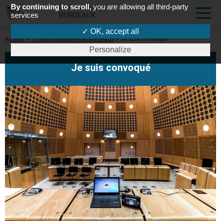
By continuing to scroll,
you are allowing all third-party
COUR D'APPEL DE
services
BORDEAUX
✓ OK, accept all
Fil
Accueil
Tribunal judiciaire de Bordeaux
Je suis convoqué
d'Ariane
Personalize
Je suis convoqué