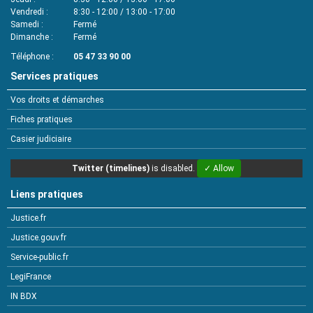
Vendredi
8:30 - 12:00 / 13:00 - 17:00
Samedi
Fermé
Dimanche
Fermé
Téléphone
05 47 33 90 00
Services pratiques
Vos droits et démarches
Fiches pratiques
Casier judiciaire
Twitter (timelines)
is disabled.
✓ Allow
Liens pratiques
Justice.fr
Justice.gouv.fr
Service-public.fr
LegiFrance
IN BDX