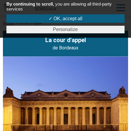
By continuing to scroll,
you are allowing all third-party
COUR D'APPEL DE
services
BORDEAUX
✓ OK, accept all
Fil
Accueil
La cour d'appel
d'Ariane
Personalize
La cour d'appel
de Bordeaux