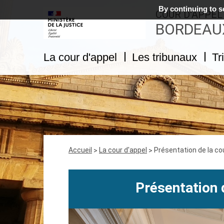
By continuing to sc
COUR D'APPEL
BORDEAU
La cour d'appel
Les tribunaux
Tr
Fil
Accueil
La cour d'appel
Présentation de la co
d'Ariane
Présentation 