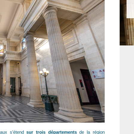
eaux s’étend
sur trois départements
de la région