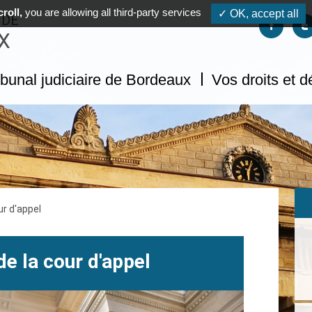
roll,
you are allowing all third-party services
✓ OK, accept all
 DE
Suivez-no
S
X
ibunal judiciaire de Bordeaux
Vos droits et 
ur d'appel
de la cour d'appel