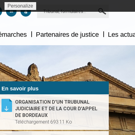
Personalize
Rechercher
us sur facebook
uivez-nous sur twitter
Suivez-nous sur linkedin
Suivez-nous sur dailymotion
démarches
Partenaires de justice
Les actua
En savoir plus
ORGANISATION D'UN TRUBUNAL
JUDICIAIRE ET DE LA COUR D'APPEL
DE BORDEAUX
Téléchargement 693.11 Ko