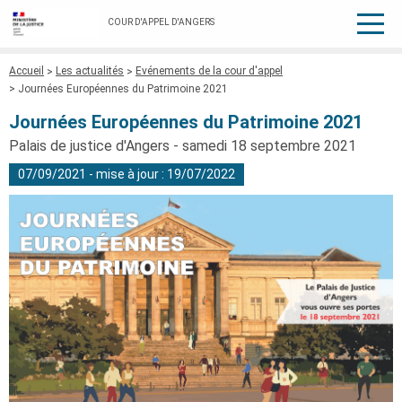
COUR D'APPEL D'ANGERS
Fil
Accueil
Les actualités
Evénements de la cour d'appel
d'Ariane
Journées Européennes du Patrimoine 2021
Journées Européennes du Patrimoine 2021
Palais de justice d'Angers - samedi 18 septembre 2021
07/09/2021 - mise à jour : 19/07/2022