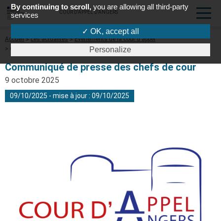
By continuing to scroll,
you are allowing all third-party
COUR D'APPEL D'ANGERS
services
✓ OK, accept all
Fil
Accueil
Les actualités
Evénements de la cour d'appel
d'Ariane
Communiqué de presse des chefs de cour
Personalize
Communiqué de presse des chefs de cour
9 octobre 2025
09/10/2025 - mise à jour : 09/10/2025