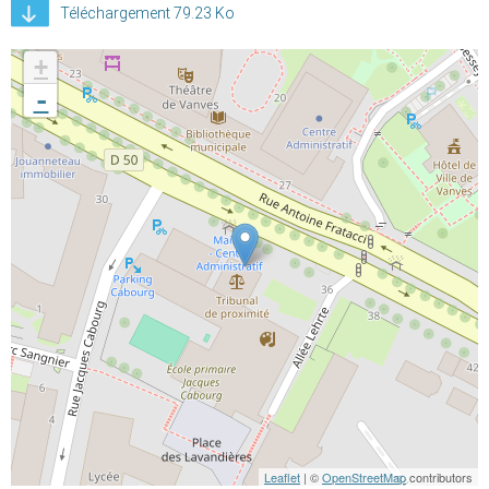
Téléchargement 79.23 Ko
+
-
Leaflet
| ©
OpenStreetMap
contributors