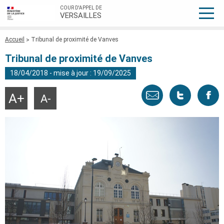
COUR D'APPEL DE
VERSAILLES
Fil
Accueil
Tribunal de proximité de Vanves
d'Ariane
Tribunal de proximité de Vanves
18/04/2018 - mise à jour : 19/09/2025
Envoyer
Tweeter
Part
Agrandir
Réduire
la
la
taille
taille
par
cette
sur
du
du
texte
texte
email
page
face