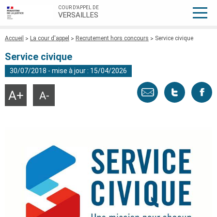
COUR D'APPEL DE
VERSAILLES
Fil
Accueil
La cour d'appel
Recrutement hors concours
Service civique
d'Ariane
Service civique
30/07/2018 - mise à jour : 15/04/2026
Envoyer
Tweeter
Part
Agrandir
Réduire
la
la
taille
taille
par
cette
sur
du
du
texte
texte
email
page
face