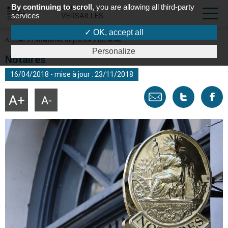
By continuing to scroll,
you are allowing all third-party
COUR D'APPEL DE
services
VERSAILLES
✓ OK, accept all
Fil
Accueil
Partenaires de justice
Notaires
d'Ariane
Personalize
Notaires
16/04/2018 - mise à jour : 23/11/2018
Envoyer
Tweeter
Part
Agrandir
Réduire
la
la
taille
taille
par
cette
sur
du
du
texte
texte
email
page
face