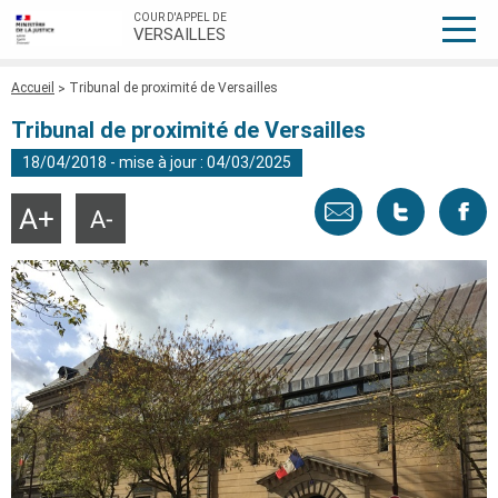
COUR D'APPEL DE
VERSAILLES
Fil
Accueil
Tribunal de proximité de Versailles
d'Ariane
Tribunal de proximité de Versailles
18/04/2018 - mise à jour : 04/03/2025
Envoyer
Tweeter
Part
Agrandir
Réduire
la
la
taille
taille
par
cette
sur
du
du
texte
texte
email
page
face