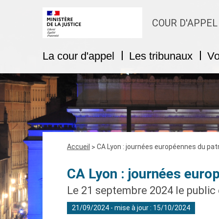
COUR D'APPEL
La cour d'appel
Les tribunaux
Vo
Fil
Accueil
CA Lyon : journées européennes du pat
d'Ariane
CA Lyon : journées euro
Le 21 septembre 2024 le public 
21/09/2024 - mise à jour : 15/10/2024