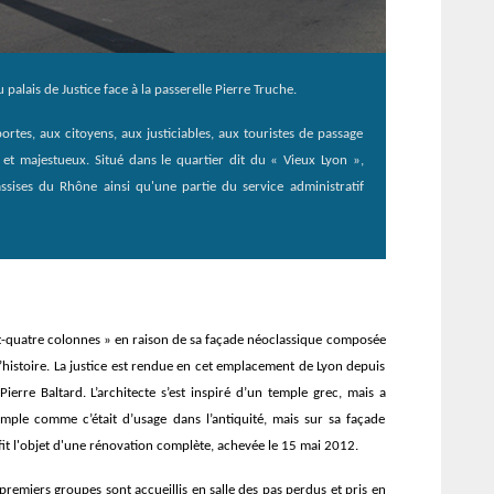
palais de Justice face à la passerelle Pierre Truche.
rtes, aux citoyens, aux justiciables, aux touristes de passage
r et majestueux. Situé dans le quartier dit du « Vieux Lyon »,
’assises du Rhône ainsi qu'une partie du service administratif
ngt-quatre colonnes » en raison de sa façade néoclassique composée
d’histoire. La justice est rendue en cet emplacement de Lyon depuis
Pierre Baltard. L’architecte s’est inspiré d’un temple grec, mais a
mple comme c’était d’usage dans l’antiquité, mais sur sa façade
fit l'objet d'une rénovation complète, achevée le 15 mai 2012.
s premiers groupes sont accueillis en salle des pas perdus et pris en