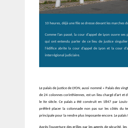
10 heures, déjà une file se dresse devant les marches du 
Comme l’an passé, la cour d’appel de Lyon ouvre ses po
qui ont entendu parler de ce lieu de justice singulie
l'édifice abrite la cour d’appel de Lyon et la cour d
interrégional judiciaire.
Le palais de justice de LYON, aussi nommé « Palais des vi
de 24 colonnes corinthiennes, est un lieu chargé d’art et 
le Xe siècle. Ce palais a été construit en 1847 par Louis-
préféré placer la colonnade non pas sur les côtés du te
principale pour la rendre plus imposante encore. Le palais 
Après l’ouverture des grilles par les agents de sécurité, le