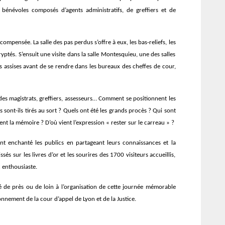
énévoles composés d’agents administratifs, de greffiers et de
compensée. La salle des pas perdus s’offre à eux, les bas-reliefs, les
yptés. S’ensuit une visite dans la salle Montesquieu, une des salles
s assises avant de se rendre dans les bureaux des cheffes de cour,
des magistrats, greffiers, assesseurs… Comment se positionnent les
s sont-ils tirés au sort ? Quels ont été les grands procès ? Qui sont
ent la mémoire ? D’où vient l’expression « rester sur le carreau » ?
nt enchanté les publics en partageant leurs connaissances et la
és sur les livres d’or et les sourires des 1700 visiteurs accueillis,
c enthousiaste.
ipé de près ou de loin à l’organisation de cette journée mémorable
onnement de la cour d’appel de Lyon et de la Justice.