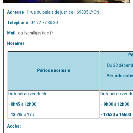
Adresse
: 1 rue du palais de justice - 69005 LYON
Téléphone
: 04.72.77.30.30
Mail
:
ca-lyon@justice.fr
Horaires
:
Pé
Du 23 décembr
Période normale
Période estiva
Du lundi au vendredi :
Du lundi au vendre
-
8h45 à 12h00
-
9h00 à 12h00
-
13h15 à 17h
- 13h30 à 16h00
Accès
: