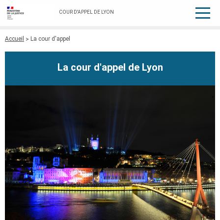
COUR D'APPEL DE LYON
Fil
Accueil
La cour d'appel
d'Ariane
La cour d'appel de Lyon