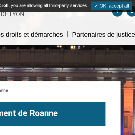
roll,
you are allowing all third-party services
✓ OK, accept all
Suivez-no
S
 DE LYON
s droits et démarches
Partenaires de justice
anne
ment de Roanne