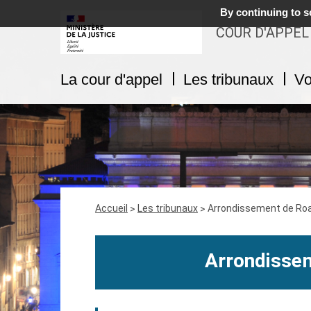
By continuing to sc
COUR D'APPEL
La cour d'appel
Les tribunaux
Vo
Fil
Accueil
Les tribunaux
Arrondissement de Ro
d'Ariane
Arrondisse