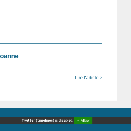
Roanne
Lire l'article >
Twitter (timelines)
is disabled.
✓ Allow