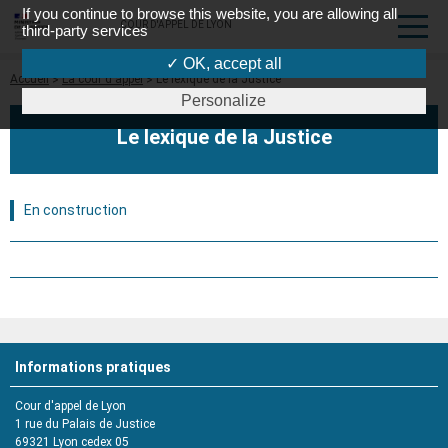
If you continue to browse this website, you are allowing all
COUR D'APPEL DE LYON
third-party services
✓ OK, accept all
Fil
Accueil
La cour d'appel
Le lexique de la Justice
d'Ariane
Personalize
Le lexique de la Justice
En construction
Informations pratiques
Cour d'appel de Lyon
1 rue du Palais de Justice
69321
Lyon cedex 05