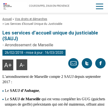
COUR D'APPEL D'AIX-EN-PROVENCE
Fil
Accueil
Vos droits et démarches
d'Ariane
Les Services d'Accueil Unique du Justiciable
Les services d’accueil unique du justiciable
(SAUJ)
- Arrondissement de Marseille
26/02/2018 - mise à jour : 16/03/2020
Envoyer
Tweeter
Part
Agrandir
Réduire
la
la
taille
taille
par
cette
sur
du
du
L’arrondissement de Marseille compte 2 SAUJ depuis septembre
texte
texte
2017 :
email
page
face
Le
SAUJ d’Aubagne
,
Le
SAUJ de Marseille
qui est venu compléter les GUG (guichets
uniques de greffe) préexistants qui ont été maintenus, offrant ainsi