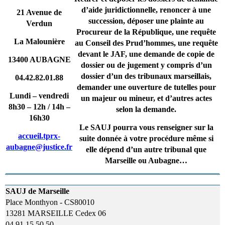
d’aide juridictionnelle, renoncer à une
21 Avenue de
succession, déposer une plainte au
Verdun
Procureur de la République, une requête
La Malounière
au Conseil des Prud’hommes, une requête
devant le JAF, une demande de copie de
13400 AUBAGNE
dossier ou de jugement y compris d’un
dossier d’un des tribunaux marseillais,
04.42.82.01.88
demander une ouverture de tutelles pour
Lundi – vendredi
un majeur ou mineur, et d’autres actes
8h30 – 12h / 14h –
selon la demande.
16h30
Le SAUJ pourra vous renseigner sur la
accueil.tprx-
suite donnée à votre procédure même si
aubagne@justice.fr
elle dépend d’un autre tribunal que
Marseille ou Aubagne…
SAUJ de Marseille
Place Monthyon - CS80010
13281 MARSEILLE Cedex 06
04.91.15.50.50