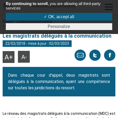
By continuing to scroll,
you are allowing all third-party
COUR D'APPEL D'AIX-EN-PROVENCE
services
✓ OK, accept all
Fil
Accueil
Presse & communication
d'Ariane
Les magistrats délégués à la communication
Personalize
Les magistrats délégués à la communication
22/02/2018 - mise à jour : 02/03/2023
Envoyer
Tweeter
Part
Agrandir
Réduire
la
la
taille
taille
par
cette
sur
du
du
texte
texte
Dans chaque cour d'appel, deux magistrats sont
email
page
face
délégués à la communication, ayant une compétence
sur toutes les juridictions du ressort.
Le réseau des magistrats délégués à la communication (MDC) est