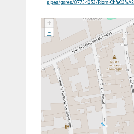
alpes/gares/87734053/Riom-Ch%C3%A2t
+
-