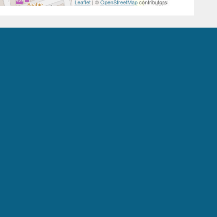
Leaflet
| ©
OpenStreetMap
contributors