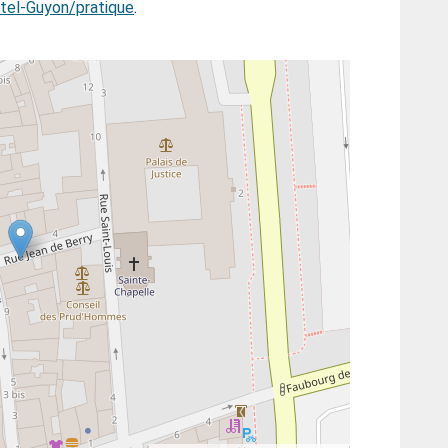
el-Guyon/pratique
.