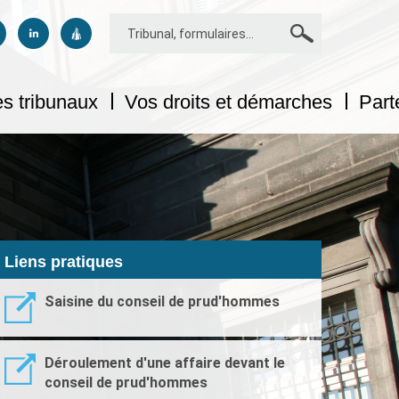
Rechercher
us sur facebook
uivez-nous sur twitter
Suivez-nous sur linkedin
Suivez-nous sur dailymotion
s tribunaux
Vos droits et démarches
Part
Liens pratiques
Saisine du conseil de prud'hommes
Déroulement d'une affaire devant le
conseil de prud'hommes