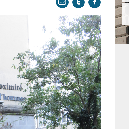
Envoyer
Tweeter
Partager
par
cette
sur
email
page
facebook