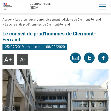
COUR D'APPEL DE
RIOM
Fil
Accueil
Les tribunaux
L'arrondissement judiciaire de Clermont-Ferrand
d'Ariane
Le conseil de prud'hommes de Clermont-Ferrand
Le conseil de prud'hommes de Clermont-
Ferrand
25/07/2019 - mise à jour : 08/09/2020
Envoyer
Tweeter
Part
Agrandir
Réduire
la
la
taille
taille
par
cette
sur
du
du
texte
texte
email
page
face