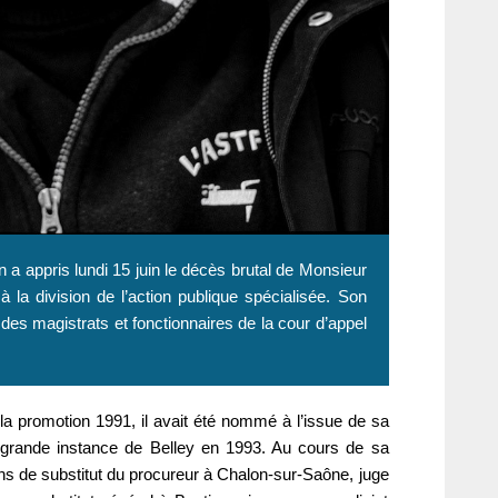
 a appris lundi 15 juin le décès brutal de Monsieur
la division de l’action publique spécialisée.
Son
es magistrats et fonctionnaires de la cour d’appel
la promotion 1991, il avait été nommé à l’issue de sa
de grande instance de Belley en 1993. Au cours de sa
ons de substitut du procureur à Chalon-sur-Saône, juge