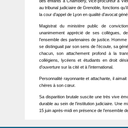
des enfants à Chambéry, vice-procureur à Vienn
au tribunal judiciaire de Grenoble, fonctions qu
la cour d’appel de Lyon en qualité d’avocat géné
Magistrat du ministère public de convictio
unanimement apprécié de ses collègues, de
l’ensemble des partenaires de justice. Homme de 
se distinguait par son sens de l’écoute, sa géné
chacun, son attachement profond à la tra
collégiens, lycéens et étudiants en droit dés
d’ouverture sur la cité et à l’international.
Personnalité rayonnante et attachante, il aimait
chères à son cœur.
Sa disparition brutale suscite une très vive émo
durable au sein de l’institution judiciaire. Une
15 juin après-midi en présence de l’ensemble de