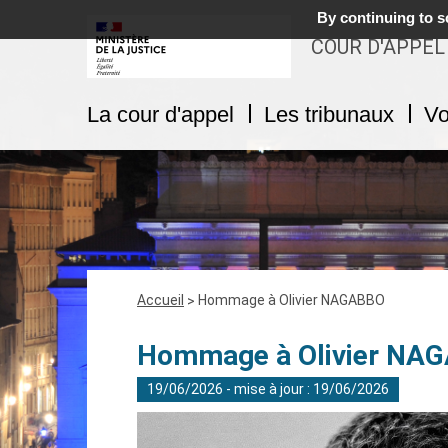
By continuing to sc
COUR D'APPEL
La cour d'appel
Les tribunaux
Vo
Fil
Accueil
Hommage à Olivier NAGABBO
d'Ariane
Hommage à Olivier NA
19/06/2026 - mise à jour : 19/06/2026