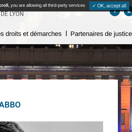
roll,
you are allowing all third-party services
✓ OK, accept all
Suivez-no
S
 DE LYON
s droits et démarches
Partenaires de justice
GABBO