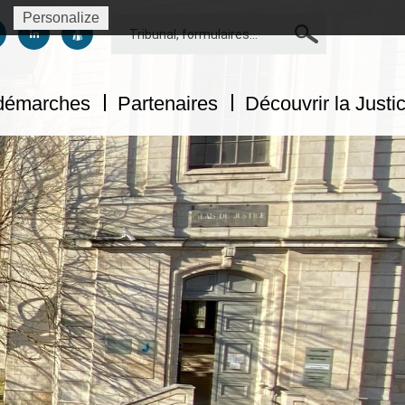
Personalize
Rechercher
us sur facebook
uivez-nous sur twitter
Suivez-nous sur linkedin
Suivez-nous sur dailymotion
 démarches
Partenaires
Découvrir la Justi