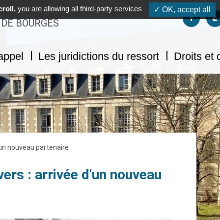
roll,
you are allowing all third-party services
✓ OK, accept all
Suivez-no
S
 DE BOURGES
appel
Les juridictions du ressort
Droits et
d'un nouveau partenaire
vers : arrivée d'un nouveau