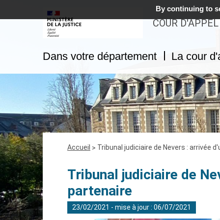
By continuing to sc
COUR D'APPEL
Dans votre département
La cour d'
Fil
Accueil
Tribunal judiciaire de Nevers : arrivée 
d'Ariane
Tribunal judiciaire de Ne
partenaire
23/02/2021 - mise à jour : 06/07/2021