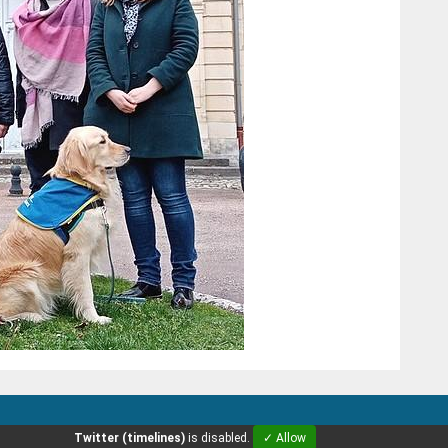
Twitter (timelines)
is disabled.
✓ Allow