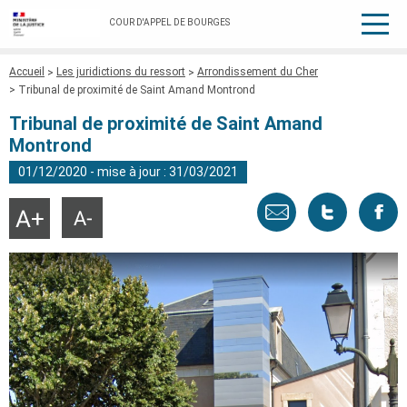
COUR D'APPEL DE BOURGES
Fil
Accueil
Les juridictions du ressort
Arrondissement du Cher
d'Ariane
Tribunal de proximité de Saint Amand Montrond
Tribunal de proximité de Saint Amand
Montrond
01/12/2020 - mise à jour : 31/03/2021
Envoyer
Tweeter
Part
Agrandir
Réduire
la
la
taille
taille
par
cette
sur
du
du
texte
texte
email
page
face