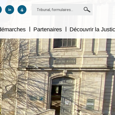
Rechercher
us sur facebook
uivez-nous sur twitter
Suivez-nous sur linkedin
Suivez-nous sur dailymotion
 démarches
Partenaires
Découvrir la Justi