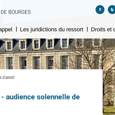
Suivez-no
S
 DE BOURGES
appel
Les juridictions du ressort
Droits et
r d'appel
- audience solennelle de