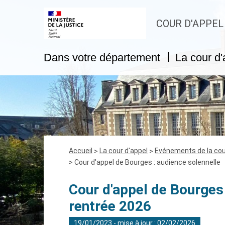
COUR D'APPEL
Dans votre département
La cour d'
Fil
Accueil
La cour d'appel
Evénements de la cou
d'Ariane
Cour d'appel de Bourges : audience solennelle
Cour d'appel de Bourges 
rentrée 2026
19/01/2023 - mise à jour : 02/02/2026