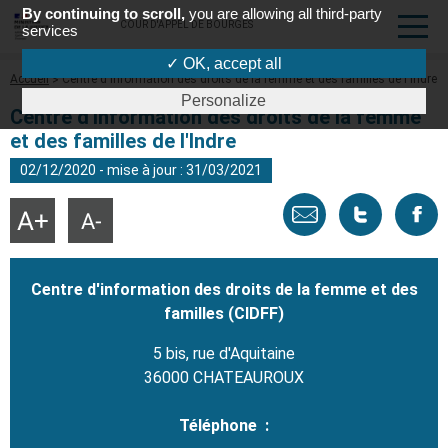
By continuing to scroll,
you are allowing all third-party
COUR D'APPEL DE BOURGES
services
✓ OK, accept all
Fil
Accueil
Centre d'information des droits de la femme et des familles de l'Indre
d'Ariane
Personalize
Centre d'information des droits de la femme
et des familles de l'Indre
02/12/2020 - mise à jour : 31/03/2021
Envoyer
Tweeter
Part
Agrandir
Réduire
la
la
taille
taille
par
cette
sur
du
du
texte
texte
Centre d'information des droits de la femme et des
email
page
face
familles (CIDFF)
5 bis, rue d'Aquitaine
36000 CHATEAUROUX
Téléphone :