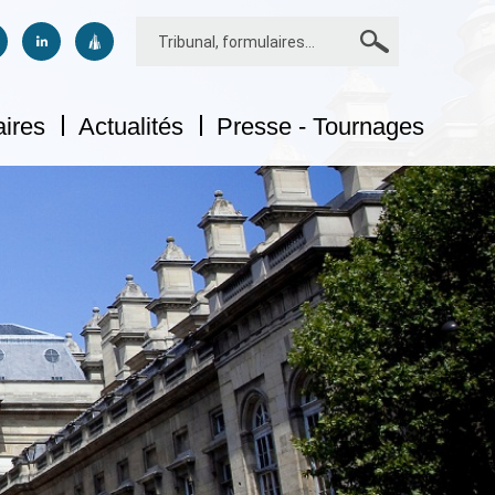
Rechercher
us sur facebook
uivez-nous sur twitter
Suivez-nous sur linkedin
Suivez-nous sur dailymotion
aires
Actualités
Presse - Tournages