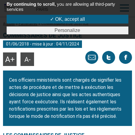
By continuing to scroll,
you are allowing all third-party
COUR D'APPEL DE PARIS
services
PARIS
✓ OK, accept all
Fil
Accueil
Partenaires
COMMISSAIRES DE JUSTICE
d'Ariane
Personalize
COMMISSAIRES DE JUSTICE
01/06/2018 - mise à jour : 04/11/2024
Envoyer
Tweeter
Part
Agrandir
Réduire
la
la
taille
taille
par
cette
sur
du
du
texte
texte
Ces officiers ministériels sont chargés de signifier les
email
page
face
actes de procédure et de mettre à exécution les
décisions de justice ainsi que les actes authentiques
ayant force exécutoire. Ils réalisent également les
notifications prescrites par les lois et les règlements
lorsque le mode de notification n'a pas été précisé.