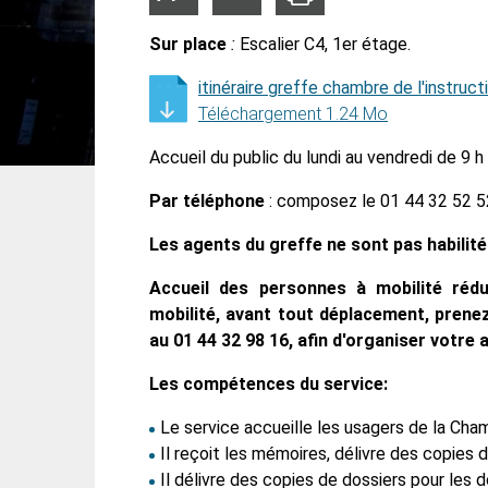
la
la
taille
taille
du
du
Sur place
:
Escalier C4, 1er étage.
texte
texte
itinéraire greffe chambre de l'instruct
Téléchargement 1.24 Mo
Accueil du public du lundi au vendredi de 9 h
Par téléphone
: composez le 01 44 32 52 5
Les agents du greffe ne sont pas habilité
Accueil des personnes à mobilité réd
mobilité, avant tout déplacement, prenez
au 01 44 32 98 16, afin d'organiser votre 
Les compétences du service:
Le service accueille les usagers de la Cham
Il reçoit les mémoires, délivre des copies d
Il délivre des copies de dossiers pour les 