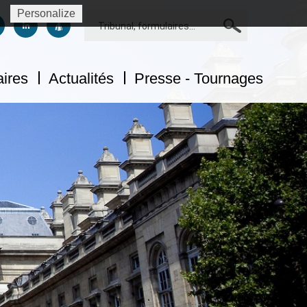
Personalize
Rechercher
us sur facebook
uivez-nous sur twitter
Suivez-nous sur linkedin
Suivez-nous sur dailymotion
aires
Actualités
Presse - Tournages