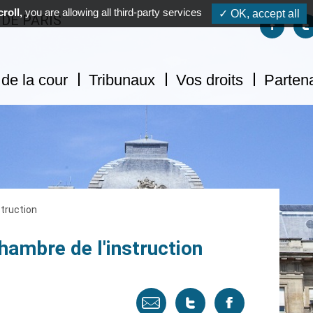
roll,
you are allowing all third-party services
✓ OK, accept all
 DE PARIS
Suivez-no
S
de la cour
Tribunaux
Vos droits
Parten
struction
chambre de l'instruction
Envoyer
Tweeter
Partager