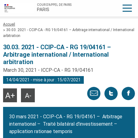
COUR D'APPEL DE PARIS
PARIS
Fil
Accueil
d'Ariane
30.03. 2021 - CCIP-CA - RG 19/04161 – Arbitrage international / International
arbitration
30.03. 2021 - CCIP-CA - RG 19/04161 –
Arbitrage international / International
arbitration
March 30, 2021 - ICCP-CA - RG 19/04161
14/04/2021 - mise à jour : 15/07/2021
Envoyer
Tweeter
Part
Agrandir
Réduire
la
la
taille
taille
par
cette
sur
du
du
texte
texte
30 mars 2021 - CCIP-CA - RG 19/04161 – Arbitrage
email
page
face
international – Traité bilatéral d'investissement –
application rationae temporis