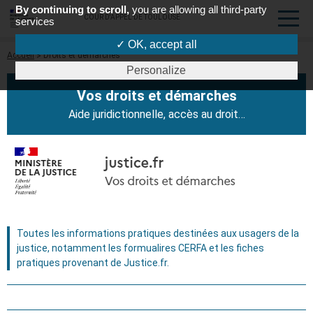
By continuing to scroll,
you are allowing all third-party
COUR D'APPEL DE TOULOUSE
services
✓ OK, accept all
Fil
Accueil
Droits et démarches
d'Ariane
Personalize
Vos droits et démarches
Aide juridictionnelle, accès au droit…
Toutes les informations pratiques destinées aux usagers de la
justice, notamment les formualires CERFA et les fiches
pratiques provenant de Justice.fr.