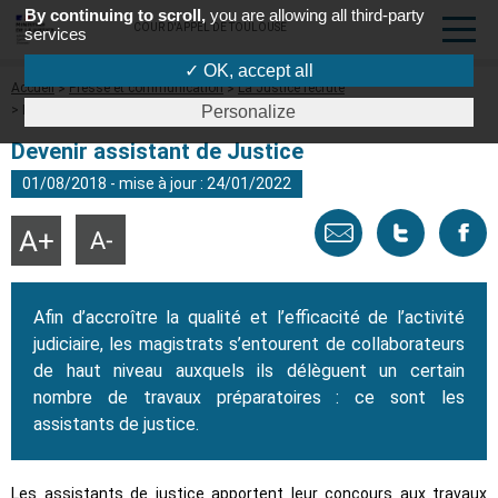
By continuing to scroll,
you are allowing all third-party
COUR D'APPEL DE TOULOUSE
services
✓ OK, accept all
Fil
Accueil
Presse et communication
La Justice recrute
d'Ariane
Devenir assistant de justice
Personalize
Devenir assistant de Justice
01/08/2018 - mise à jour : 24/01/2022
Envoyer
Tweeter
Part
Agrandir
Réduire
la
la
taille
taille
par
cette
sur
du
du
texte
texte
Afin d’accroître la qualité et l’efficacité de l’activité
email
page
face
judiciaire, les magistrats s’entourent de collaborateurs
de haut niveau auxquels ils délèguent un certain
nombre de travaux préparatoires : ce sont les
assistants de justice.
Les assistants de justice apportent leur concours aux travaux