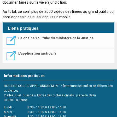
documentaires sur la vie en juridiction.
Au total, ce sont plus de 2000 vidéos destinées au grand public qui
sont accessibles aussi depuis un mobile.
Liens pratiques
La chaîne You tube du ministère de la Justice
L'application justice.fr
Informations pratiques
HORAIRE COUR D'APPEL UNIQUEMENT / fermeture des salles en dehors des
audiences
2 allée Jules Guesde // Entrée des professionnels : place du Salin
31068
Toulouse
Lundi
8:30 - 11:30 & 13:00 - 16:30
Mardi
8:30 - 11:30 & 13:00 - 16:30
Mercredi
8:30 - 11:30 & 13:00 - 16:30