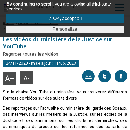
By continuing to scroll,
you are allowing all third-party
COUR D'APPEL DE TOULOUSE
services
✓ OK, accept all
Fil
Accueil
Presse et communication
d'Ariane
Les vidéos du ministère de la Justice sur YouTube
Personalize
Les vidéos du ministère de la Justice sur
YouTube
Regarder toutes les vidéos
24/11/2020 - mise à jour : 11/05/2023
Envoyer
Tweeter
Part
Agrandir
Réduire
la
la
taille
taille
par
cette
sur
du
du
Sur la chaîne You Tube du ministère, vous trouverez différents
texte
texte
formats de vidéos sur des sujets divers.
email
page
face
Des reportages sur l’actualité du ministère, du garde des Sceaux,
des interviews sur les métiers de la Justice, sur les écoles de la
Justice et des animations sur les droits et démarches, des
communiqués de presse sur les réformes ou des extraits de