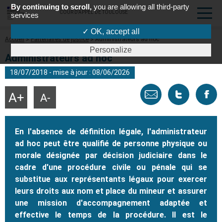
By continuing to scroll,
you are allowing all third-party
COUR D'APPEL DE TOULOUSE
services
✓ OK, accept all
Fil
Accueil
Partenaires de justice
Administrateurs ad hoc
d'Ariane
Personalize
Administrateurs ad hoc
18/07/2018 - mise à jour : 08/06/2026
Envoyer
Tweeter
Part
Agrandir
Réduire
la
la
taille
taille
par
cette
sur
du
du
texte
texte
En l'absence de définition légale, l'administrateur
email
page
face
ad hoc peut être qualifié de personne physique ou
morale désignée par décision judiciaire dans le
cadre d'une procédure civile ou pénale qui se
substitue aux représentants légaux pour exercer
leurs droits aux nom et place du mineur et assurer
une mission d'accompagnement adaptée et
effective le temps de la procédure. Il est le