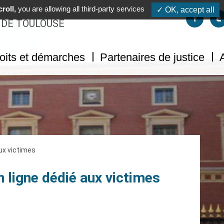
roll,
you are allowing all third-party services
✓ OK, accept all
Suivez-no
S
 DE TOULOUSE
oits et démarches
Partenaires de justice
ux victimes
 ligne dédié aux victimes