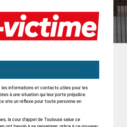
ligne un espace dédié aux victimes
sur le site justice.fr.
 les informations et contacts utiles pour les
es à une situation qui leur porte préjudice.
 ce site un réflexe pour toute personne
en
s, la cour d'appel de Toulouse salue ce
i en ont besoin à se renseigner, grâce à ce nouveau