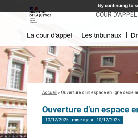
By continuing to sc
COUR D'APPEL
La cour d'appel
Les tribunaux
Dr
Fil
Accueil
Ouverture d'un espace en ligne dédié a
d'Ariane
Ouverture d'un espace en
10/12/2025 - mise à jour : 10/12/2025