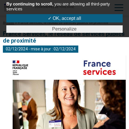
By continuing to scroll,
you are allowing all third-party
COUR D'APPEL DE TOULOUSE
services
✓ OK, accept all
Fil
Accueil
France Services, le réseau de services publics de proximité
d'Ariane
Personalize
France Services, le réseau de services publics
de proximité
02/12/2024 - mise à jour : 02/12/2024