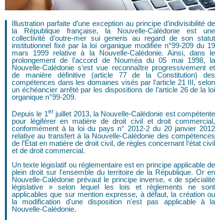
Illustration parfaite d’une exception au principe d’indivisibilité de
la République française, la Nouvelle-Calédonie est une
collectivité d’outre-mer sui generis au regard de son statut
institutionnel fixé par la loi organique modifiée n°99-209 du 19
mars 1999 relative à la Nouvelle-Calédonie. Ainsi, dans le
prolongement de l’accord de Nouméa du 05 mai 1998, la
Nouvelle-Calédonie s’est vue reconnaître progressivement et
de manière définitive (article 77 de la Constitution) des
compétences dans les domaines visés par l’article 21 III, selon
un échéancier arrêté par les dispositions de l’article 26 de la loi
organique n°99-209.
er
Depuis le 1
juillet 2013, la Nouvelle-Calédonie est compétente
pour légiférer en matière de droit civil et droit commercial,
conformément à la loi du pays n° 2012-2 du 20 janvier 2012
relative au transfert à la Nouvelle-Calédonie des compétences
de l’État en matière de droit civil, de règles concernant l’état civil
et de droit commercial.
Un texte législatif ou réglementaire est en principe applicable de
plein droit sur l'ensemble du territoire de la République. Or en
Nouvelle-Calédonie prévaut le principe inverse, « de spécialité
législative » selon lequel les lois et règlements ne sont
applicables que sur mention expresse, à défaut, la création ou
la modification d'une disposition n'est pas applicable à la
Nouvelle-Calédonie.