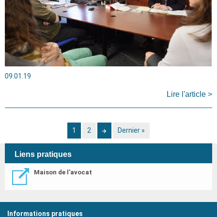
09.01.19
Lire l'article >
Page
1
Page
2
Page
Dernière
Dernier »
courante
suivante
page
Liens pratiques
Maison de l'avocat
Informations pratiques