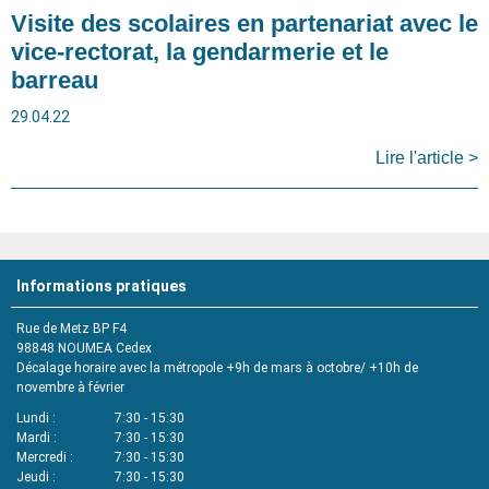
Visite des scolaires en partenariat avec le
vice-rectorat, la gendarmerie et le
barreau
29.04.22
Lire l'article >
Informations pratiques
Rue de Metz BP F4
98848 NOUMEA Cedex
Décalage horaire avec la métropole +9h de mars à octobre/ +10h de
novembre à février
Lundi
7:30 - 15:30
Mardi
7:30 - 15:30
Mercredi
7:30 - 15:30
Jeudi
7:30 - 15:30