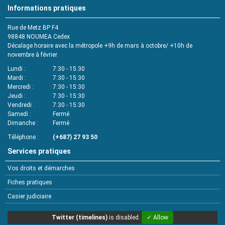
Informations pratiques
Rue de Metz BP F4
98848 NOUMEA Cedex
Décalage horaire avec la métropole +9h de mars à octobre/ +10h de
novembre à février
Lundi
7:30 - 15:30
Mardi
7:30 - 15:30
Mercredi
7:30 - 15:30
Jeudi
7:30 - 15:30
Vendredi
7:30 - 15:30
Samedi
Fermé
Dimanche
Fermé
Téléphone
(+687) 27 93 50
Services pratiques
Vos droits et démarches
Fiches pratiques
Casier judiciaire
Twitter (timelines)
is disabled.
✓ Allow