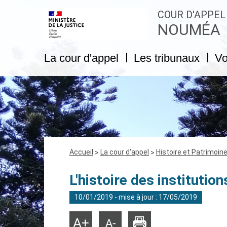
COUR D'APPEL
NOUMÉA
La cour d'appel
Les tribunaux
Vo
Fil
Accueil
La cour d'appel
Histoire et Patrimoin
d'Ariane
L'histoire des institutio
10/01/2019 - mise à jour : 17/05/2019
Imprimer
Agrandir
Réduire