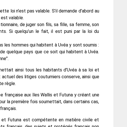
cette loi n’est pas valable. S’il demande d’abord au
 est valable.
ctionnaire, de juger son fils, sa fille, sa femme, son
. Si quelqu’un le fait, il est puni par la loi du
us les hommes qui habitent à Uvéa y sont soumis :
 de quelque pays que ce soit qui habitent à Uvéa.
nne".
tait ainsi tous les habitants d’Uvéa à sa loi et
t actuel des litiges coutumiers conserve, ainsi que
te règle.
ce française aux îles Wallis et Futuna y créant une
ur la première fois soumettait, dans certains cas,
français.
is et Futuna est compétente en matière civile et
ts français, des sujets et protégés français non