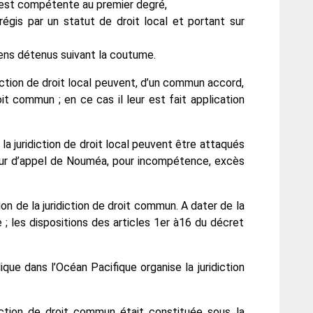
al est compétente au premier degré,
régis par un statut de droit local et portant sur
iens détenus suivant la coutume.
idiction de droit local peuvent, d’un commun accord,
oit commun ; en ce cas il leur est fait application
la juridiction de droit local peuvent être attaqués
our d’appel de Nouméa, pour incompétence, excès
ion de la juridiction de droit commun. A dater de la
 ; les dispositions des articles 1er à16 du décret
que dans l’Océan Pacifique organise la juridiction
diction de droit commun était constituée sous la