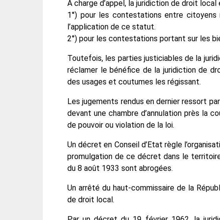
A charge d’appel, la juridiction de droit loc
1°) pour les contestations entre citoyens 
l’application de ce statut.
2°) pour les contestations portant sur les b
Toutefois, les parties justiciables de la jur
réclamer le bénéfice de la juridiction de dr
des usages et coutumes les régissant.
Les jugements rendus en dernier ressort par 
devant une chambre d’annulation près la c
de pouvoir ou violation de la loi.
Un décret en Conseil d’Etat règle l’organisat
promulgation de ce décret dans le territoire
du 8 août 1933 sont abrogées.
Un arrêté du haut-commissaire de la Républi
de droit local.
Par un décret du 19 février 1962 ,la juri