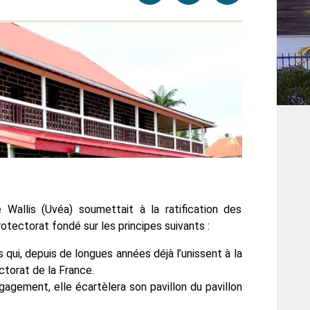
par
cette
sur
email
page
facebook
allis (Uvéa) soumettait à la ratification des
rotectorat fondé sur les principes suivants :
ns qui, depuis de longues années déjà l’unissent à la
torat de la France.
gement, elle écartèlera son pavillon du pavillon