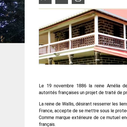
la
la
taille
taille
du
du
texte
texte
Le 19 novembre 1886 la reine Amélia de W
autorités françaises un projet de traité de p
La reine de Wallis, désirant resserrer les lie
France, accepte de se mettre sous le protec
Comme marque extérieure de ce mutuel enga
français.