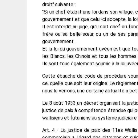
droit" suivante :
"Si un chef établit une loi dans son village, 
gouvernement et que celui-ci accepte, la loi
Il est interdit au juge, qu’il soit chef ou fon
frère ou sa belle-sœur ou un de ses parents
gouvernement.
Et la loi du gouvernement uvéen est que to
les Blancs, les Chinois et tous les hommes
Ils sont tous également soumis à la loi uvée
Cette ébauche de code de procédure soumet
ce, quelle que soit leur origine. Le règlemen
nous le verrons, une certaine actualité à cet
Le 8 août 1933 un décret organisait la justi
justice de paix à compétence étendue qui po
wallisiens et futuniens au système judiciaire 
Art. 4 - La justice de paix des 11es Wall
commerciale à l’égard des citoyens et suje