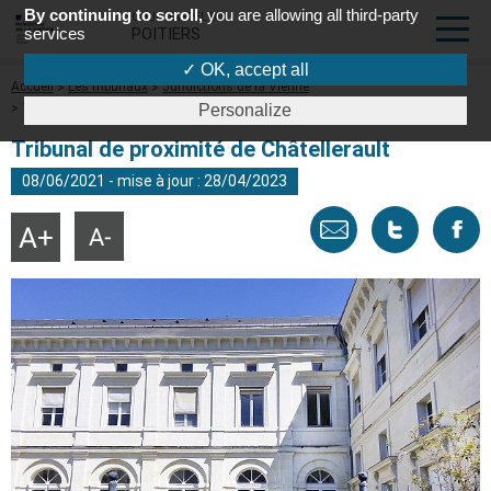
By continuing to scroll,
you are allowing all third-party
COUR D'APPEL DE
services
POITIERS
✓ OK, accept all
Fil
Accueil
Les tribunaux
Juridictions de la Vienne
d'Ariane
Tribunal de proximité de Châtellerault
Personalize
Tribunal de proximité de Châtellerault
08/06/2021 - mise à jour : 28/04/2023
Envoyer
Tweeter
Part
Agrandir
Réduire
la
la
taille
taille
par
cette
sur
du
du
texte
texte
email
page
face