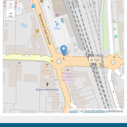
+
-
Leaflet
| ©
OpenStreetMap
contributors