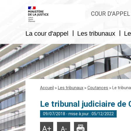
COUR D'APPEL
La cour d'appel
Les tribunaux
Le
Fil
Accueil
Les tribunaux
Coutances
Le tribuna
d'Ariane
Le tribunal judiciaire d
09/07/2018 - mise à jour : 05/12/2022
Imprimer
Agrandir
Réduire