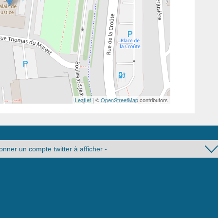
Leaflet
| ©
OpenStreetMap
contributors