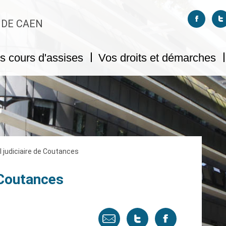
Suivez-no
S
 DE CAEN
s cours d'assises
Vos droits et démarches
l judiciaire de Coutances
e Coutances
Envoyer
Tweeter
Partager