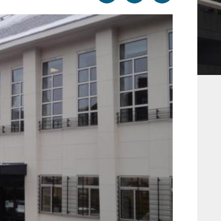
par
cette
sur
email
page
facebook